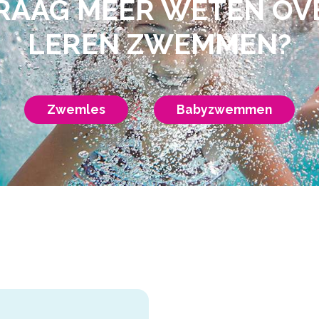
RAAG MEER WETEN OV
LEREN ZWEMMEN?
Zwemles
Babyzwemmen