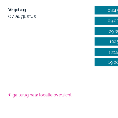
Vrijdag
08:45
07 augustus
09:00
09:3
10:1
10:1
19:0
ga terug
naar locatie overzicht