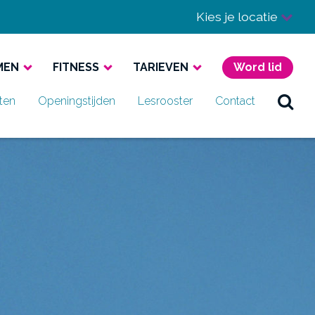
Kies je locatie
MEN
FITNESS
TARIEVEN
Word lid
iten
Openingstijden
Lesrooster
Contact