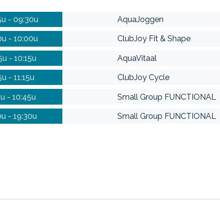
u - 09:30u
AquaJoggen
u - 10:00u
ClubJoy Fit & Shape
5u - 10:15u
AquaVitaal
5u - 11:15u
ClubJoy Cycle
5u - 10:45u
Small Group FUNCTIONAL
0u - 19:30u
Small Group FUNCTIONAL