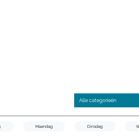
g
Maandag
Dinsdag
W